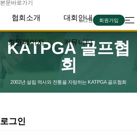
본문바로가기
협회소개
대회안내
로그인
회원가입
회원페이지
커뮤니티
KATPGA 골프협
회
2002년 설립 역사와 전통을 자랑하는 KATPGA 골프협회
로그인