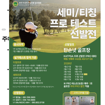
정회원게시판
정회원할인혜택골프장
커뮤니티
공지사항
포토갤러리
주메뉴
협회소개
인사말
협회조직도
지부조직도
대회안내
대회안내
대회일정
참가신청하기
회원페이지
회원검색
정회원게시판
정회원할인혜택골프장