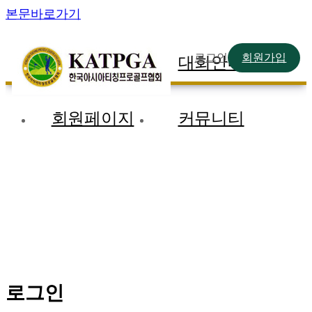
본문바로가기
로그인
회원가입
협회소개
대회안내
회원페이지
커뮤니티
로그인